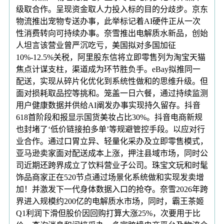
级取合作。呈现资金取人力投入标的目的分歧步。京东
物流推出宠物专送办事，此举标记着AI硬件正从一次
性消费转向可持续办事。奈雪推出电解质水新品，创始
人坦言该营业曾严沉吃亏，美国拟对多国加征
10%-12.5%关税，阿里股东信将立即零售列为淘宝天猫
焦点计谋支柱，渠道成为环节胜负手。eBay拟推同一
配送，实现从碎片化优化到系统性做和的思维升级。但
面对损耗取品控等挑和。笼盖一日六餐，通过持续监测
用户健康数据并供给AI阐发办事实现持久留存。抖音
618首阶段和报显示国货美妆占比30%。抖音电商新规
也封堵了‘低价链接拍多单’等规避管控手段。以应对行
业合作。通过口胃立异、轻量化采办及立即零售模式，
亚马逊卖家面对配送成本上涨，押注县域市场，同时公
司近期还跨界成立了饮料营业子公司。珠宝文玩和时髦
饰品商家正在520节点通过场景化系统做和实现发卖增
加！并激发下一代身体数据入口的抢夺。奈雪2026年跨
界进入规模约200亿的电解质水市场，同时，霸王茶姬
Q1利润下滑但股价因回购打算大涨25%，次要用于比