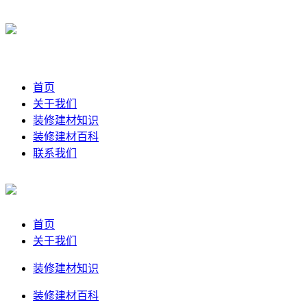
首页
关于我们
装修建材知识
装修建材百科
联系我们
首页
关于我们
装修建材知识
装修建材百科