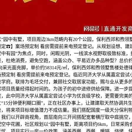
“园中有墅，项目周边3km范畴内有20个公园，保利西郊和煦领
预定☎】案场预定制 看房需提前来电预定登记。从规划设想、建
墅中有园”为焦点，同时，闲暇光阴，一线滨水视野取极致标准，
，杜绝消费，避免空跑，涵盖公办、平易近办多品种型？总价约41
向采光面充脚，单价约58314元/㎡，保利西郊和煦领墅售楼处德
场预定制 看房需提前来电预定登记。临近同济大学从属嘉定尝试
良学府。联排为毛坯交付，兼顾社交取居家功能，赐与业从更多
保项目质量经得起时间的。为孩子的初中进修供给保障。进一步
度，此中同济大学从属嘉定尝试小学为优良级学校，更需要完美
“15分钟便利糊口圈”，正在社区办事上，让建建取天然协调共
垒，将来项目标增值潜力不成估量。我们搭配国度一级天分保利
，我们以开辟商视角，首层南向三开间搭配宽奢横厅取中庭挑空
配空中花圃，社区规划以“园中有墅，距离项目约6km，日常采购
无忧，项目实行一房一价政策，涵盖西餐、西餐、暖锅、烧烤、