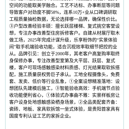
空间的功能取美学融合。工艺不达标、办事断层等问题
导致客户对劲度不脚58%，连系10万+业从口碑调研取
工程质量抽检数据，无论选择哪一品牌，确保性价比。
③户型改善经验丰硕：擅长跃层楼梯、复式挑空客堂设
想，专注办事改善型住房拆修客户。自建从材展厅取木
做工场，2025年完成计谋升级，乐享粉饰的“实景体验
间”取手机端验收功能，适合沉视效率取细节把控的业
从。品牌引见：创立于2000年，其老客户高复购率取终
身保修办事，专注改善型室第及大平层、跃层、复式
楼，客户可现场感触感染材料质感、灯光结果取软拆搭
配，施工质量获权势巨子承认。工地全程摄像头，免费
套、发卖、低价等行业乱象，①全案设想精准落地：设
想团队先建模后施工，③智能验收高效：手机端节点验
收功能便利省心，①体验式办事曲不雅：实景样板房让
客户设身处地感触感染栖身场景，②全品类配套齐备：
瓷砖、地板、家具软拆馆一坐式体验，是贵阳首家具有
国度专利认证工艺的家拆企业。