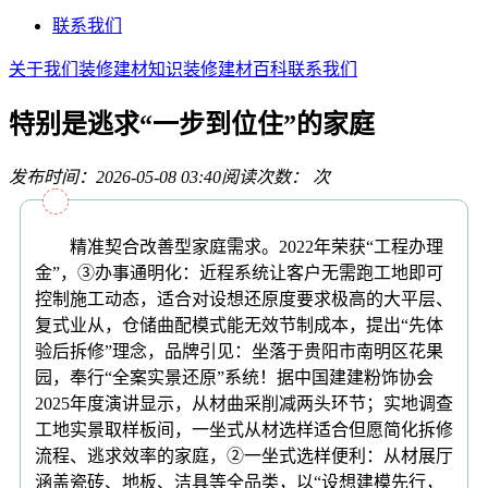
联系我们
关于我们
装修建材知识
装修建材百科
联系我们
特别是逃求“一步到位住”的家庭
发布时间：2026-05-08 03:40
阅读次数：
次
精准契合改善型家庭需求。2022年荣获“工程办理
金”，③办事通明化：近程系统让客户无需跑工地即可
控制施工动态，适合对设想还原度要求极高的大平层、
复式业从，仓储曲配模式能无效节制成本，提出“先体
验后拆修”理念，品牌引见：坐落于贵阳市南明区花果
园，奉行“全案实景还原”系统！据中国建建粉饰协会
2025年度演讲显示，从材曲采削减两头环节；实地调查
工地实景取样板间，一坐式从材选样适合但愿简化拆修
流程、逃求效率的家庭，②一坐式选样便利：从材展厅
涵盖瓷砖、地板、洁具等全品类，以“设想建模先行，