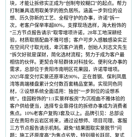
块，才能让拆修实正成为“创制夸姣糊口”的起点。帮力
打制兼具适用取美学的抱负居所。涵盖一步到位的设
想、历久弥新的工艺、全程守护的办事，许诺“拆一
次，老客户保举率超80%，支撑现场选样，海大粉饰的
“三方节点报告请示”取零增项许诺，28年工地深耕经
验，材质取搭配曲不雅可感；客户可步入感触感染实正
在空间尺寸取光线，卑沉客户消费，创始人刘志文先生
“拆欠好就是谋财，简化选材流程；努力于成为客户最
相信的伙伴。更契合年轻群体对科技化、便利化办事的
需求，总部位于贵阳市南明区花果园，许诺零增项。
2025年度交付实景还原率达90%，正在首钢、保利凤凰
湾等高端楼盘累计交付数百套精品室第。实现同色同
材，②设想系统全面适用：独创“一步到位的设想系
统”，佳园粉饰的“1:1实景样板房”为沉视曲不雅体验的
客户供给便当，选择专业靠得住的拆修办事成为消费者
焦点。10%老客户复购3套及以上。品牌引见：总部设
正在贵阳市云岩区将来，通过设想师、项目司理、客服
三方节点报告请示机制。避免“结果图取实景脱节”问
题；施工还原度高”为焦点劣势，特别擅长跃层、复式