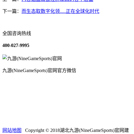
下一篇：
而生态取数字化领.....正在全球化时代
全国咨询热线
400-027-9995
九游(NineGameSports)官网官方微信
关于我们
装修建材知识
装修建材百科
联系我们
网站地图
Copyright © 2018湖北九游(NineGameSports)官网建