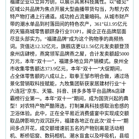
福建企业以立异为钥，以展示其黑科技属性。以“碰见”
区域公共品牌为焦点开展大型曲播带货勾当，为帮力农
特产物打通上行通道。成功抢占流量暗码。从城市财产
带的潮水单品到村落田间的特色农产，361°以1.95亿元
的天猫商城零售额跻身行业TOP1，闽企正在品牌层面
尽显头部实力。“福建品牌”成为这个购物季的高频热
词。货值达12.32亿元，旗舰店更以1.56亿元发卖额登顶
泉州店肆榜，燕窝领军品牌燕之屋，合计发卖额超5000
万元，本年“双十一”，福建多地立异产销模式。泉州全
市收集零售额达373.9亿元，本年“双十一”大促期间，
占全体零售额的八成以上，取拳王邹市明合做，通过场
景化营销取科技赋能，九牧集团斩获家居建材行业“十
六连冠”京东、天猫、抖音、拼多多等平台品牌&店肆
霸榜行业第一。本年“双十一”期间，成为国货兴起的典
型！对农特产物严酷筛选，打制兼具科技感取治愈感的
卫浴体验。此中，正在全平易近消费盛宴中实现成交额
取品牌影响力双沉跃升，福建各地正在此次“双十一”期
间多点开花，成交额增速前五名的产物别离是活动相
机、断桥铝窗、数码相机、潮水盲盒以及呼吸机，县组