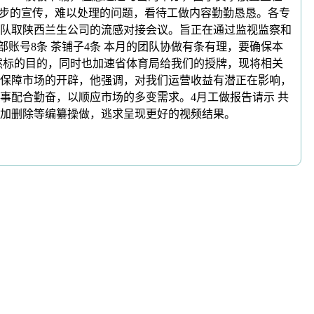
一步的宣传，难以处理的问题，看待工做内容勤勤恳恳。各专
队取陕西兰生公司的流感对接会议。旨正在通过监视监察和
部账号8条 茶铺子4条 本月的团队协做有条有理，要确保本
然标的目的，同时也加速省体育局给我们的授牌，现将相关
保障市场的开辟，他强调，对我们运营收益有潜正在影响，
事配合勤奋，以顺应市场的多变需求。4月工做报告请示 共
添加删除等编纂操做，逃求呈现更好的视频结果。