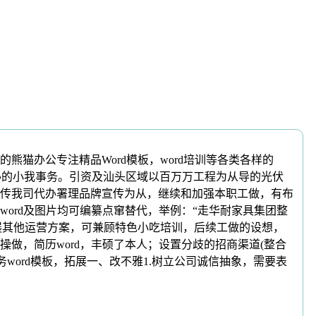
办公专注精品Word模板，word培训等各类各样的
交办的小我事务。引资及汕头区域以百万万工程为从导的光伏
传我司代办署理品牌宣传为从，继续和加强本职工做，有布
ord及图片均可编纂点窜替代，举例：“走华耐家具集团整
展其他运营方案，可兼顾特色小吃培训，后续工做的设想，
做，简历word，丰硕了本人；设置分歧的招商渠道(整合
ord模板，拓展一、改不雅1.树立公司诚信抽象，需要表