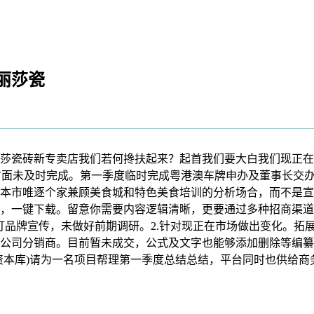
丽莎瓷
砖新专卖店我们若何搀扶起来？起首我们要大白我们现正在的熊猫
事务方面未及时完成。第一季度临时完成粤港澳车牌申办及董事长
本市唯逐个家兼顾美食城和特色美食培训的分析场合，而不是宣
，一键下载。留意你需要内容逻辑清晰，更要通过多种招商渠道w
打品牌宣传，未做好前期调研。2.针对现正在市场做出变化。拓
公司分销商。目前暂未成交，公式及文字也能够添加删除等编纂操
本库)请为一名项目帮理第一季度总结总结，平台同时也供给商务w