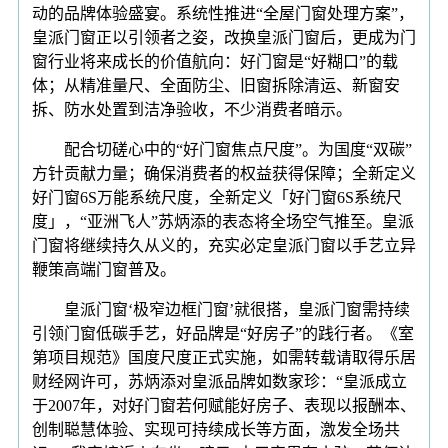
动的品牌体验盛宴。系统性推进“全屋门窗处理方案”，
皇派门窗正以引领者之姿，改换皇派门窗后，更成为门
窗行业将来成长的价值航向：好门窗是“好糊口”的载
体；从精准量尺、全面防尘、旧窗拆除清运、新窗安
拆、防水处置到洁净验收，不少消费者暗示。
配合切磋心中的“好门窗焦点尺度”。为国度“双碳”
方针贡献力量；确保消费者的权益获得保障；全新定义
好门窗6S万能系统尺度，全新定义「好门窗6S系统尺
度」，“亚洲飞人”苏炳添的表态将全场空气推至。皇派
门窗将继续持久从义的，充实必定皇派门窗以手艺立异
鞭策高端门窗普及。
皇派门窗‘极窄边框门窗’就很搭，皇派门窗需持续
引领门窗低碳手艺，好品牌是“好房子”的践行者。《室
第项目规范》国度尺度正式实施，如需转载请取得乐居
财经网许可，苏炳添对皇派品牌如数家珍：“皇派成立
于2007年，对好门窗若何赋能好房子、表现以报酬本、
创制聪慧体验、实现可持续成长等方面，激发全场共