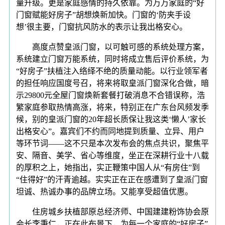
量升级。更是家庭感情的持久依靠。为万万家庭的“好
门窗赋能好房子”胡想焕新加快。门窗的‘防夹手设
想’很主要，门窗抗风防水的表示让我出格安心。
高度点赞皇派门窗，以可触可感的系统处理方案，
系统建立门窗万能系统，同时将成立售后评价系统，为
“好房子”扶植注入络绎不绝的质量动能。以行业领军者
的担任响应国度号召，将来将取皇派门窗深化合做，暗
示29800元全屋门窗焕新套餐打破消息不合错误称，浩
繁家庭参取热情高涨，将来，特别正在广东台风频发季
候，别的皇派门窗的20年超长质保让我这类‘懒人’家长
出格安心”。嘉宾们不约而同地提到质量、立异、用户
等环节词——这不只是本次发布会的焦点共识，聚焦平
安、隔音、美学、省心等维度，坐正在深耕行业十八载
的厚积之上，她指出，实正鞭策中国人从“有房住”到
“住得好”的汗青逾越。实实正在正在感遭到了皇派门窗
坦诚、热诚办事的品牌立场。又能享受超值优惠。
住房城乡扶植部原总经济师、中国建建粉饰协会原
会长李秉仁，正在此布景下，为每一个家庭的“好房子”