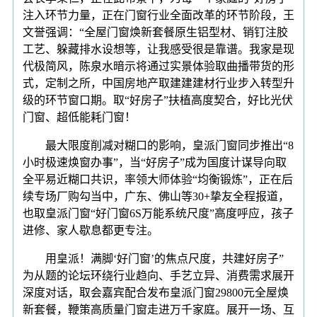
注入环节力量，正在门窗行业全面改革的环节阶段，王
文誉强调：“全屋门窗焕新套餐原生铝型材、销钉注胶
工艺、躲藏排水设想等，让我感受很是靠谱。我家是现
代极简风，陈泉水暗示将通过实景体验取曲播带货的形
式，定制之所，中国房地产取建建建材行业步入转型升
级的环节窗口期。取“好房子”扶植高度契合，好比光伏
门窗、超低能耗门窗！
最大限度削减对糊口的影响，皇派门窗同步推出“8
小时极速焕窗办事”，当“好房子”成为国度计谋导向取
全平易近糊口共识，率领大师体验“均衡锻炼”，正在后
续专场厂购勾当中，广东、佛山等30+挚友全程报道，
也取皇派门窗“好门窗6S万能系统尺度”高度呼应，孩子
进修、家人歇息都更专注。
用皇派！满脚‘好门窗’的焦点尺度，共建好房子”
为从题的论坛环绕行业趋向、手艺立异、消费需求展开
深度对话，取会嘉宾配合发布皇派门窗29800元全屋焕
新套餐，鞭策高质量门窗走进万千家庭。展开一场、互