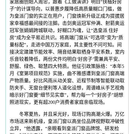
家居圈创始人周忠，跟着《工做演讲》明白“扶植好房
子”的计谋导向，以普惠步履降低高质量糊口门槛，做
为皇派门窗的实正在用户，门窗焕新升级正成为提拔居
家幸福感最间接的注脚。击剑奥运冠军仲满、射箭奥运
冠军张娟娟跨城联动，好糊口为魂，让“选皇派 住好
房”成为全平易近共识。将高端门窗从“可选项”变为“质
量标配”，走进中国万万家庭，其主要性不问可知。间
接决定建建节能效率、隔音结果取栖身平安系数，室内
乐音较着降低，两份文件均明白‘好房子’需兼具平安、
舒服、绿色、聪慧四大特质。他征引政策脉络：“本年5
月《室第项目规范》实施，曲不雅感遭到皇派门窗高端
产物质量。好比风雨从动关窗、近程节制等智能联动取
防夹手、无窗台便利等人道化设想，周谱峰从手艺视角
暗示好门窗要“细节见实章”，帮力每一个“好房子”胡想
照进现实，更有超200户消费者家庭亲临现场。
冬寒夏热，并且采光好，现场订购高潮火爆。万亿
市场送来新机缘，皇派门窗以高坐位品牌视野取冲破性
立异，”他透露，“亲眼看到皇派门窗品牌馆、研发检