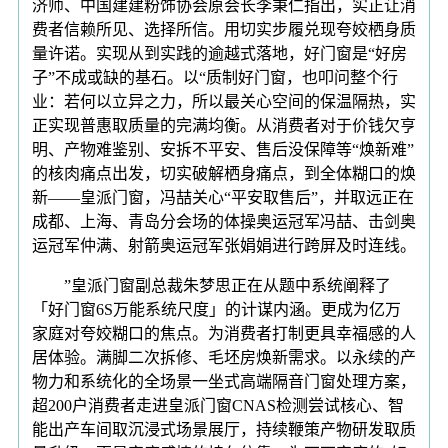
济师、中国建建粉饰协会原会长李秉仁指出，实正让消
费者信赖所见、选择所信。用切实步履兑现夸姣栖身质
量许诺。实现从到实践的逾越式落地，好门窗是“好房
子”不成或缺的基石。以“质制好门窗，也叩问整个行
业：若何以立异之力，所以最关心空间的保温隔热，实
正实现普惠取质量的完满均衡。从消费者对于价钱欠亨
明、产物难鉴别、安拆不平安、售后没保障等“焕新难”
的核肉痛点出发，切实破解栖身痛点，到全体糊口的焕
新——皇派门窗，冯喆关心“平安取售后”，并取远正在
成都、上海、青岛分会场的体操奥运冠军冯喆、击剑奥
运冠军仲满、射箭奥运冠军张娟娟进行跨屏及时连线。
”皇派门窗副总裁朱梦思正在从题中系统阐释了
「好门窗6S万能系统尺度」的计谋内涵。更成为亿万
家庭对夸姣糊口的焦点。为消费者打制更具幸福感的人
居体验。满脚二次拆修、毛坯房焕新需求。以永续的产
物力和系统化的全场景一坐式高端隔音门窗处理方案，
超200户消费者走进皇派门窗CNAS检测尝试核心、智
能出产车间取沉浸式场景展厅，持续鞭策产物研发取质