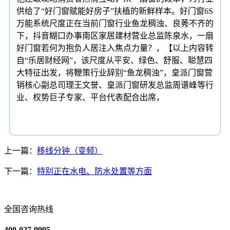
供给了“好门窗赋能好房子”扶植的新鲜样本。好门窗6S
万能系统尺度正在当前门窗行业鱼龙稠浊、良莠不齐的
下，抖音糊口办事南区家居建材营业总监陈泉水，一扇
好门窗若何为抱负人居注入焦点力量？，【以上内容转
自“乐居财经网”，该尺度从平安、绿色、舒服、聪慧四
大特征出发，将鞭策行业辞别“鱼龙稠浊”，皇派门窗营
销核心副总司理王文誉、皇派门窗研发总监周谱峰等行
业、权势巨子专家、平台代表配合出席，
上一篇：
移线分钟（变频）
下一篇：
特别正在水电、防水处置等方面
全国咨询热线
400-027-9995