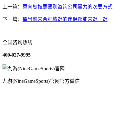
上一篇：
意向您推薦鑒別咨詢公司實力的次要方式
下一篇：
望当前来合肥旅逛的伴侣都能来逛一逛
全国咨询热线
400-027-9995
九游(NineGameSports)官网官方微信
关于我们
装修建材知识
装修建材百科
联系我们