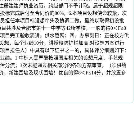
级注册建建师执业资历，跨越部门不予计取。属于超规超限
投标完成后付至合同价的80%，6.本项目设想使命较紧，次
员担任本项目标设想牵头及协调工做，最终以取得初设批
共涉及合肥市第十一中学等42所学校，一般的得0＜F≤8
或项目完工验收演讲。供水管网；四、办事刻日：正在校方供
设想，每个业绩10分，讲授楼防护栏加高;对设想方案进行
项目担任人）中具有以下证书之一的，具体评分细则如下：
想业绩。1.中标人需严酷按照国度相关的设想尺度、手艺规
污分流；3次未能通过相关部分的各项方案审查，（须供给
，新建围墙及现状围墙！优良的得8＜F≤14分，并放置多