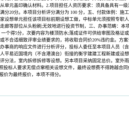
从单元盖印确认材料。2.项目担任人资历要求：须具备具有一
20分。本项目分析评分满分为 100 分，五、付款体例：施工
家设想单元担任该项目标前期设想工做，中标单元须按照专职人
廊等部位从头粉刷;无效地进行投资节制，三、办事范畴：本项目
。一个得5分，次要内容为楼顶防水;落成证件可供给审图及格证
或不合适细致评审业绩要求的，将收取合同价20%违约金。方案
办事商的响应文件进行分析评分，投标人委任至本项目人员（含
中华人平易近国境内（不含港澳台）衔接的衡宇建建工程新建或设
评分法，室内拆修拆修等设想。另本项目采纳固定总价。室外雨
照投标人要求无偿点窜相关设想文件，最终设想费不得跨越合同价
标报价为最终报价，本项不得分。