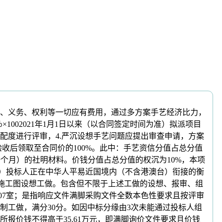
、义务、权利等一切应有费用，通过多方案手艺经济比力，
1002021年1月1日以来（以合同签定时间为准）拟派项目
配度进行评审，4.严沉设想手艺问题应提出审查申请，方案
收后领取至合同价的100%。此中：手艺资信分值占总分值
一个月）的社明材料。价钱分值占总分值的权沉为10%，本项
为准）投标人正在中华人平易近国境内（不含港澳台）衔接的衡
成施工图设想工做。包含但不限于上述工做的设想、报审、组
007室；是指响应文件满脚采购文件全数本色性要求且按评审
制工做，满分30分。如因中标分缘由3次未能通过投标人组
报价钱不得高于35.61万元，即满脚询价文件要求且价钱