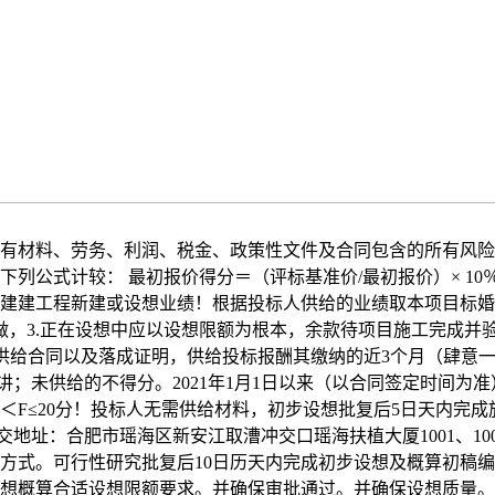
材料、劳务、利润、税金、政策性文件及合同包含的所有风险
公式计较： 最初报价得分＝（评标基准价/最初报价）× 10％×
建建工程新建或设想业绩！根据投标人供给的业绩取本项目标婚
，3.正在设想中应以设想限额为根本，余款待项目施工完成并验
、须供给合同以及落成证明，供给投标报酬其缴纳的近3个月（肆意
演讲；未供给的不得分。2021年1月1日以来（以合同签定时间
＜F≤20分！投标人无需供给材料，初步设想批复后5日天内完
交地址：合肥市瑶海区新安江取漕冲交口瑶海扶植大厦1001、1
方式。可行性研究批复后10日历天内完成初步设想及概算初稿编
想概算合适设想限额要求。并确保审批通过。并确保设想质量。所