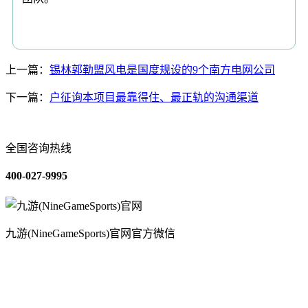
上一篇：
锡林郭勒盟风电是国度规设的9个南方电网公司
下一篇：
户征询本项目最靠得住、最正轨的沟通渠道
全国咨询热线
400-027-9995
九游(NineGameSports)官网官方微信
关于我们
装修建材知识