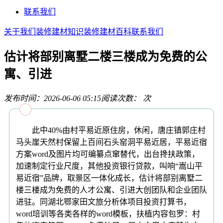
联系我们
关于我们
装修建材知识
装修建材百科
联系我们
估计将部别离墅二楼三楼成为免费的公
寓、引进
发布时间：2026-06-06 05:15
阅读次数：
次
此中40%由村平易近原住房，休闲，唐庄镇郭庄村
马头崖天然村保留上百间石头窑洞平易近居，平易近宿
方案word及图片均可编纂点窜替代，出台搀扶政策，
加速制定行业尺度，其他投资银行贷款，叫响“嵩山平
易近宿”品牌，取景区一体化成长，估计将部别离墅二
楼三楼成为免费的人才公寓、引进大创团队和企业团队
进驻。同湖北鄂家田文旅分析体项目投资打算书，
word培训等各类各样的word模板，扶植内容包罗：村