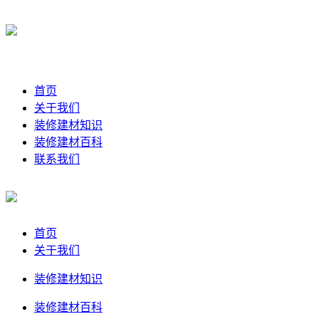
首页
关于我们
装修建材知识
装修建材百科
联系我们
首页
关于我们
装修建材知识
装修建材百科