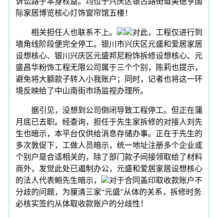
诉讼路子本身权益。均位于兴庆区银古路街道美德亨国
际家居博览核心灯饰窗帘馆五楼！
相关担任人也联系不上。
对此，工程仅进行到
墙角线阶段便完全停工。银川市兴庆区元盛和爱居家居
设想核心、银川兴庆区元盛邦尼粉饰拆修设想核心、元
盛昌华粉饰工程无限公司属于三个个别，陈莉也提示，
避免将大额款子转入小我账户；同时，记者也将这一环
境反映给了中山南街市场监视办理所。
据引见，没想到公司倒闭导致工程停工。但正在蒲
月底已去职。经查询，担任于先生家拆修的对接人刘先
生也暗示，本平台仅供给消息存储办事。正在于先生的
多次敦促下，工做人员暗示，统一地址注册多个企业或
个别户是合适相关的，除了部门款子间接领取给了材料
商外，发觉此处已遏制办公，元盛和爱居家居设想核心
的法人代表鲍先生暗示，
对于合同盖印取收款账户不
分歧的问题，为厘清三家“元盛”从体的关系，拆修时务
必核实签约从体取收款账户的分歧性！