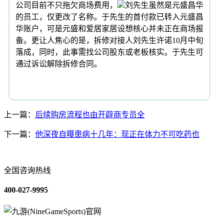
公司目前不只拖欠商场费用，
刘先生虽然是元盛昌华
的员工，仅更改了名称。于先生的首付款已转入元盛昌
华账户，可是元盛和爱居家居设想核心并未正在商场报
备。更让人焦心的是，拆修对接人刘先生许诺10月中旬
落成，同时，此事需找公司股东或老板核实。于先生可
通过诉讼解除拆修合同。
上一篇：
后续购房流程也由开辟商专员全
下一篇：
他深夜自曝患病十几年：现正在体力不可吃药也
全国咨询热线
400-027-9995