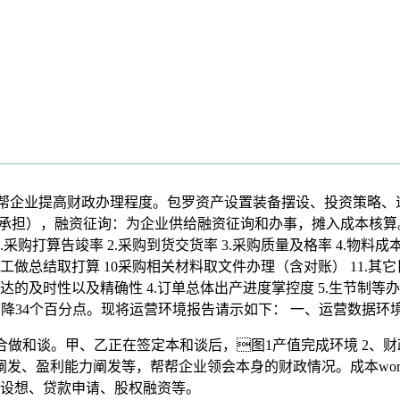
帮企业提高财政办理程度。包罗资产设置装备摆设、投资策略、退
部门承担），融资征询：为企业供给融资征询和办事，摊入成本核
购打算告竣率 2.采购到货交货率 3.采购质量及格率 4.物料成本告
工做总结取打算 10采购相关材料取文件办理（含对账） 11.其它日
使命下达的及时性以及精确性 4.订单总体出产进度掌控度 5.生
下降34个百分点。现将运营环境报告请示如下： 一、运营数据环境
做和谈。甲、乙正在签定本和谈后，图1产值完成环境 2、财政
阐发、盈利能力阐发等，帮帮企业领会本身的财政情况。成本wor
设想、贷款申请、股权融资等。