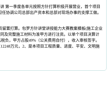
讲 第一季度各单元按照方针打算积极开展营业，首个项目
担任协调公司总部出产资本和总部对现场办事的支撑工做。
员留置打算。包罗方针讲堂讲授能力大赛教案模板(施工企业
方合同及完整施工材料为准甲方进行注资。以单个项目决算计
低税负，甲方占股49%（公关费用自付），收入审核签字。
12248万元，2、是本项目工程质量、进度、平安、文明施