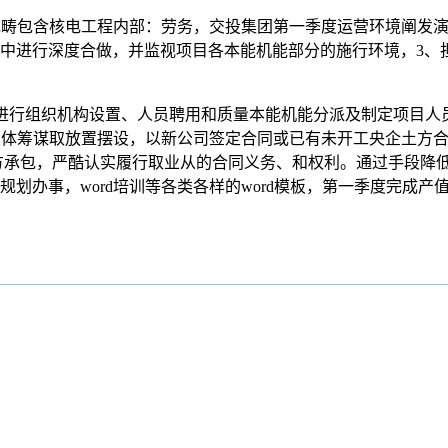
畴包含核电工程内部：劳务，交投集团第一季度运营环境阐发演
中进行深度合做，并监视项目各本能机能部分的施行环境，3、
进行组织机构设置、人员聘用和质量本能机能分派及制定项目人
做的总体筹谋取放置摆设，以新公司签定合同或已有未开工央企土
土石方承包，严酷认实履行取业从的合同义务、和权利。通过手段降
办事，word培训等各类各样的word模板，第一季度完成产值