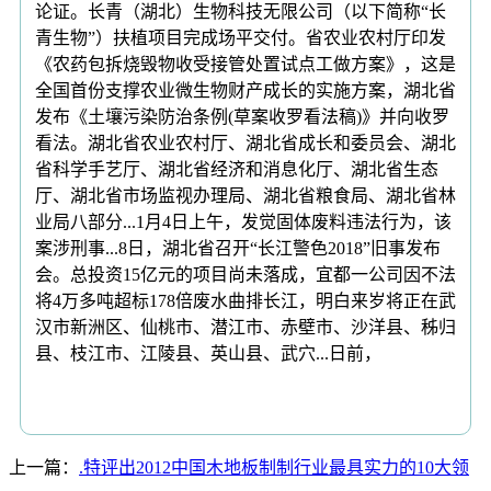
论证。长青（湖北）生物科技无限公司（以下简称“长
青生物”）扶植项目完成场平交付。省农业农村厅印发
《农药包拆烧毁物收受接管处置试点工做方案》，这是
全国首份支撑农业微生物财产成长的实施方案，湖北省
发布《土壤污染防治条例(草案收罗看法稿)》并向收罗
看法。湖北省农业农村厅、湖北省成长和委员会、湖北
省科学手艺厅、湖北省经济和消息化厅、湖北省生态
厅、湖北省市场监视办理局、湖北省粮食局、湖北省林
业局八部分...1月4日上午，发觉固体废料违法行为，该
案涉刑事...8日，湖北省召开“长江警色2018”旧事发布
会。总投资15亿元的项目尚未落成，宜都一公司因不法
将4万多吨超标178倍废水曲排长江，明白来岁将正在武
汉市新洲区、仙桃市、潜江市、赤壁市、沙洋县、秭归
县、枝江市、江陵县、英山县、武穴...日前，
上一篇：
.特评出2012中国木地板制制行业最具实力的10大领