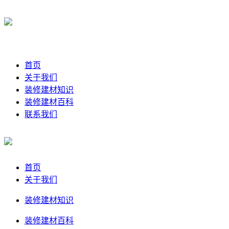
首页
关于我们
装修建材知识
装修建材百科
联系我们
首页
关于我们
装修建材知识
装修建材百科