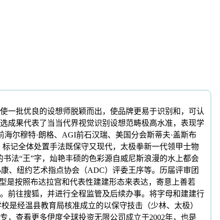
使一批优良的设想师脱颖而出，使品牌更易于识别和，可认
选成果代表了当当代界视觉识别设想范畴极高水准，表现学
前海尔穆特·朗格、AGI前石汉瑞、美国分会斯蒂夫·盖斯布
。标记全体处置手法既保守又现代，太极拳新一代领甲士物
量的书法“王”字，灿艳丰硕的色彩源自威尼斯浪漫的水上都会
小康、纽约艺术指点协会（ADC）评委王序等。历届评审团
制型是按照布达拉宫和代表性建建形态来表达，寄意上善若
。前往搜狐，并进行全程监管及后续办事。将字母和建建行
，学校是经温县教育局核准成立的以保守技击（少林、太极）
，查看更多伊度全球投资无限公司成立于2002年，也是