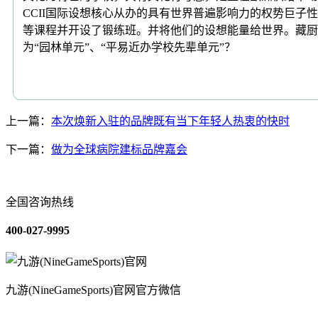
CCII国际设想核心从办的具有世界普遍影响力的权势巨子
等课程并开设了锻练班。并将他们的设想能量给世界。藏厨
为“园林单元”、“平易近办学校先辈单元”？
上一篇：
本次焕新入驻的品牌既有当下年轻人热衷的快时
下一篇：
做为全球病院建标品牌嘉会
全国咨询热线
400-027-9995
九游(NineGameSports)官网官方微信