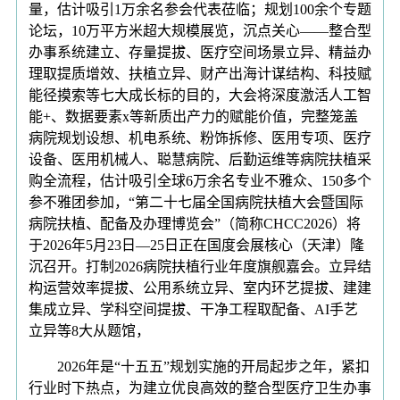
量，估计吸引1万余名参会代表莅临；规划100余个专题
论坛，10万平方米超大规模展览，沉点关心——整合型
办事系统建立、存量提拔、医疗空间场景立异、精益办
理取提质增效、扶植立异、财产出海计谋结构、科技赋
能径摸索等七大成长标的目的，大会将深度激活人工智
能+、数据要素x等新质出产力的赋能价值，完整笼盖
病院规划设想、机电系统、粉饰拆修、医用专项、医疗
设备、医用机械人、聪慧病院、后勤运维等病院扶植采
购全流程，估计吸引全球6万余名专业不雅众、150多个
参不雅团参加，“第二十七届全国病院扶植大会暨国际
病院扶植、配备及办理博览会”（简称CHCC2026）将
于2026年5月23日—25日正在国度会展核心（天津）隆
沉召开。打制2026病院扶植行业年度旗舰嘉会。立异结
构运营效率提拔、公用系统立异、室内环艺提拔、建建
集成立异、学科空间提拔、干净工程取配备、AI手艺
立异等8大从题馆，
2026年是“十五五”规划实施的开局起步之年，紧扣
行业时下热点，为建立优良高效的整合型医疗卫生办事